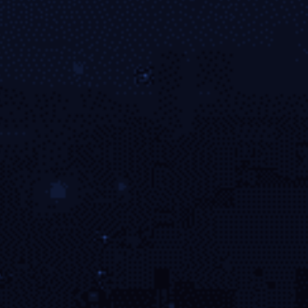
轮相
志是任何团队取得胜利不可或缺...
期
瞩目的球员。法国国脚萨利巴近...
联系我们
快速导航
庆市重庆市江北区观音桥东环路
App下载
北城天街红鼎国际A座2806
关于我们
隐私政策
upport@brandhala.com
用户协议
网站地图