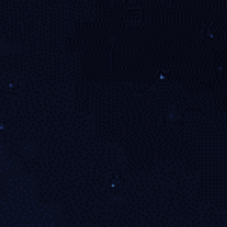
下一篇
海港队在短短四分钟内错失两次绝