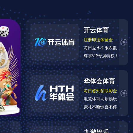
App
公司
体育
注册入口
简介
新闻
看更便捷
终端支持、高清视频、 实