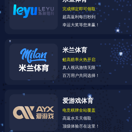
迪马特奥称