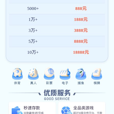
喜爱。他在场上的速度与技术，使他成为球队进攻的重要一
环。若塔不仅仅是一位优秀的前锋，他在关键比赛中的冷静
和果敢，使得他多次为球队打入制胜进球，成为利物浦历史
上不可或缺的一部分。
他的职业生涯中，有着多个令人铭记的时刻。例如，在欧冠
决赛中，他的一脚定江山，让全世界都见证了他的实力与潜
力。这样的表现，让他被视为新一代利物浦传奇之一，与其
他伟大球员并肩而立。
此外，若塔还展现出了极强的团队精神，不论是在训练还是
比赛中，他总是激励身边的小伙伴们，与他们分享经验，这
种无私奉献精神也让他在队友心中树立起了良好的形象。
2、《永远的20号》的创作背景
《永远的20号》这一摄影作品，是为了庆祝若塔在俱乐部中