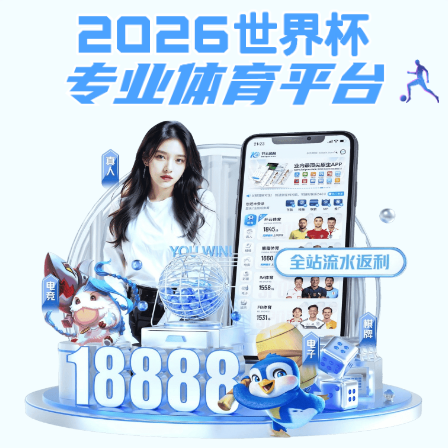
注册入口
米兰官方网站入口
· 体育观
看更便捷
连接你的赛事视野，打造球迷专属的数字主场。
米兰官方
网站入口网页版
提供多终端支持、高清视频、 实时比分与
赛事推荐，让你随时随地畅享体育内容。
网页端入口