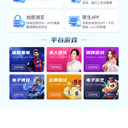
的重要成就而特别创作。这组照片捕捉了他在不同比赛中的
精彩瞬间，通过丰富细腻的画面语言，将他的英俊气质和卓
越才能淋漓尽致地展现出来。
创作者希望通过这种艺术形式，让更多人了解若塔背后的故
事以及他所经历过的不易。在每一张照片中，都蕴含着对于
这个年轻球员努力拼搏、追求梦想过程中的敬意与赞美。
此外，此作品也反映了利物浦俱乐部对于年轻球员发展的重
视，以及他们希望通过这种方式将更多关于成长与奋斗的信
息传递给未来的新一代球员，为他们树立榜样。
3、对年轻一代球迷的影响
《永远的20号》的推出，无疑会对年轻一代粉丝产生积极影
响。通过这些动人的影像，他们能够更加直观地感受到足球
运动中的激情与魅力，从而激发起他们对足球事业追求梦想